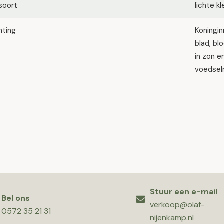
soort
lichte k
hting
Koningin
blad, bl
in zon e
voedselr
Stuur een e-mail
Bel ons
verkoop@olaf-
0572 35 21 31
nijenkamp.nl