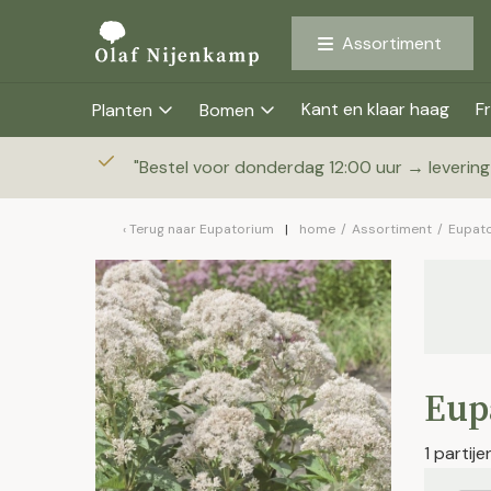
Assortiment
Kant en klaar haag
Fr
Planten
Bomen
"
Bestel voor donderdag 12:00 uur → leverin
Terug naar
Eupatorium
home
/
Assortiment
/
Eupat
Eup
1 partij