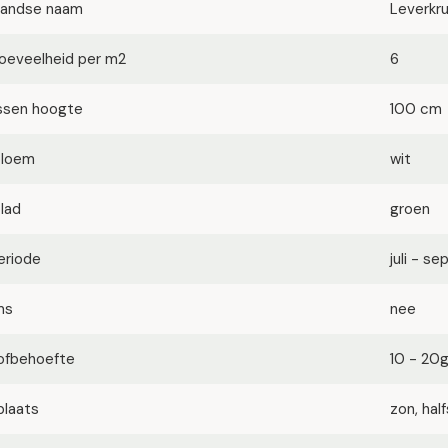
landse naam
Leverkru
oeveelheid per m2
6
ssen hoogte
100 cm
bloem
wit
blad
groen
eriode
juli - s
ms
nee
ofbehoefte
10 - 20
plaats
zon, ha