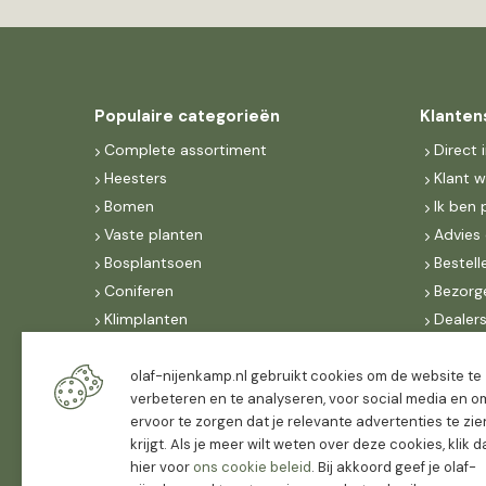
Populaire categorieën
Klanten
Complete assortiment
Direct 
Heesters
Klant 
Bomen
Ik ben 
Vaste planten
Advies 
Bosplantsoen
Bestell
Coniferen
Bezorg
Klimplanten
Dealer
Fruit
Suite 
Dak, lei- & vormbomen
IncoNe
olaf-nijenkamp.nl gebruikt cookies om de website te
verbeteren en te analyseren, voor social media en o
Dealers
FAQ
ervoor te zorgen dat je relevante advertenties te zie
Algeme
krijgt. Als je meer wilt weten over deze cookies, klik 
hier voor
ons cookie beleid
. Bij akkoord geef je olaf-