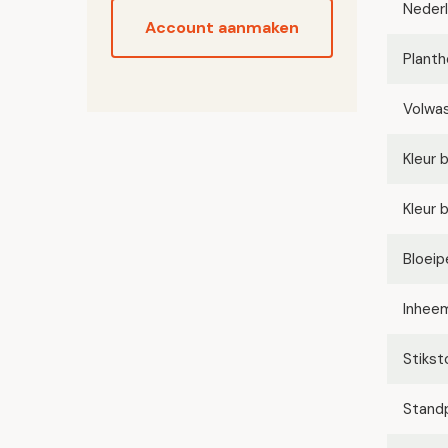
Neder
Account aanmaken
Planth
Volwa
Kleur 
Kleur 
Bloeip
Inhee
Stikst
Stand