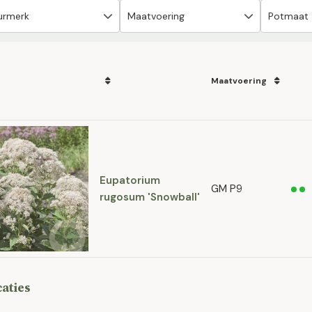
Maatvoering
Eupatorium
GM P9
rugosum 'Snowball'
caties