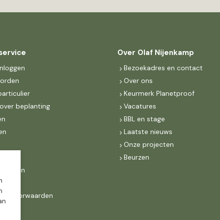
service
Over Olaf Nijenkamp
inloggen
Bezoekadres en contact
worden
Over ons
particulier
Keurmerk Planetproof
over beplanting
Vacatures
en
BBL en stage
en
Laatste nieuws
s
Onze projecten
MKB
Beurzen
d Groen
m
n
ne voorwaarden
dan