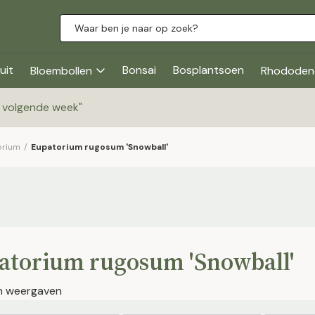
uit
Bonsai
Bosplantsoen
Bloembollen
Rhododen
g volgende week
"
orium
/
Eupatorium rugosum 'Snowball'
atorium rugosum 'Snowball'
en weergaven