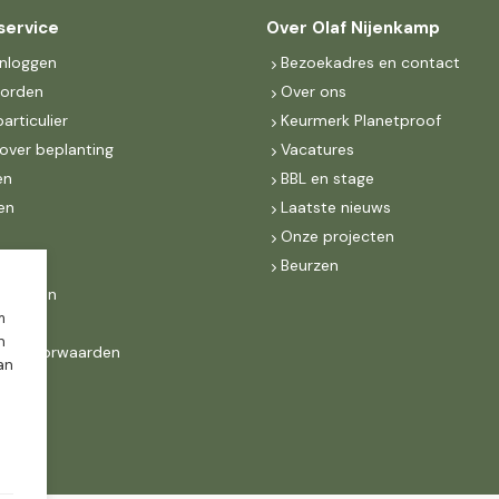
service
Over Olaf Nijenkamp
inloggen
Bezoekadres en contact
worden
Over ons
particulier
Keurmerk Planetproof
over beplanting
Vacatures
en
BBL en stage
en
Laatste nieuws
s
Onze projecten
MKB
Beurzen
d Groen
m
n
ne voorwaarden
dan