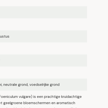
ugustus
g
lei, neutrale grond, voedselrijke grond
Foeniculum vulgare) is een prachtige kruidachtige
et geelgroene bloemschermen en aromatisch