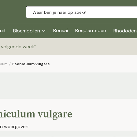
uit
Bonsai
Bosplantsoen
Bloembollen
Rhododen
g volgende week
"
ulum
/
Foeniculum vulgare
niculum vulgare
jen weergaven