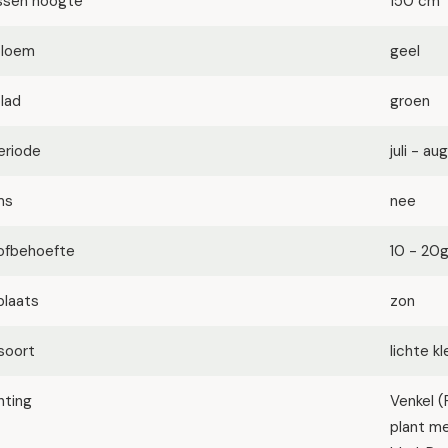
ssen hoogte
150 cm
bloem
geel
blad
groen
eriode
juli - a
ms
nee
ofbehoefte
10 - 20
plaats
zon
soort
lichte k
hting
Venkel (
plant m