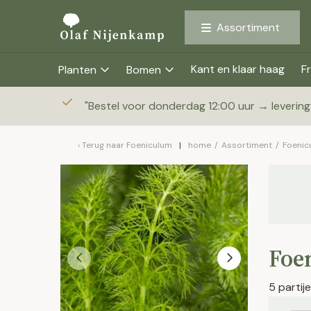
Assortiment
Kant en klaar haag
Fr
Planten
Bomen
"
Bestel voor donderdag 12:00 uur → leverin
Terug naar
Foeniculum
home
/
Assortiment
/
Foenic
Foe
5 parti