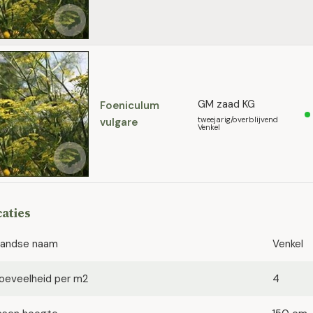
GM zaad KG
Foeniculum
tweejarig/overblijvend
vulgare
Venkel
caties
landse naam
Venkel
oeveelheid per m2
4