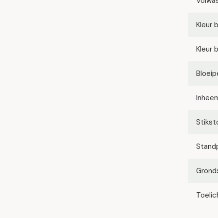
Volwa
Kleur 
Kleur 
Bloeip
Inhee
Stikst
Stand
Grond
Toelic