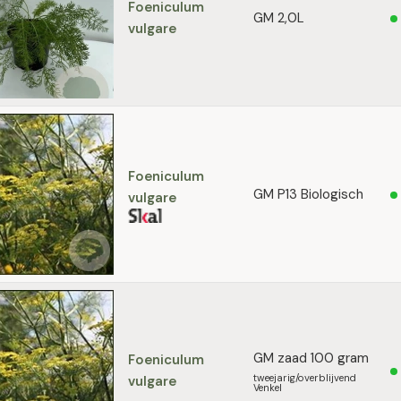
Foeniculum
GM 2,0L
vulgare
Foeniculum
GM P13 Biologisch
vulgare
GM zaad 100 gram
Foeniculum
tweejarig/overblijvend
vulgare
Venkel