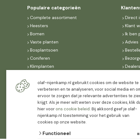
Populaire categorieën
Klanten
Complete assortiment
Direct 
Heesters
Klant 
Bomen
Ik ben 
Vaste planten
Advies 
Bosplantsoen
Bestell
Coniferen
Bezorg
Klimplanten
Dealer
Fruit
Suite 
Dak, lei- & vormbomen
IncoNe
olaf-nijenkamp.nl gebruikt cookies om de website te
verbeteren en te analyseren, voor social media en o
Dealers
FAQ
ervoor te zorgen dat je relevante advertenties te zie
Algeme
krijgt. Als je meer wilt weten over deze cookies, klik 
hier voor
ons cookie beleid
. Bij akkoord geef je olaf-
nijenkamp.nl toestemming voor het gebruik van
cookies op onze website.
Functioneel