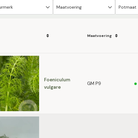
Maatvoering
Foeniculum
GM P9
vulgare