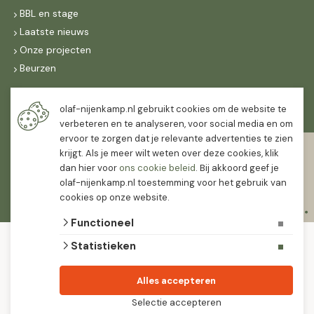
BBL en stage
Laatste nieuws
Onze projecten
Beurzen
Maandag t/m vrijdag
olaf-nijenkamp.nl gebruikt cookies om de website te
07:30
-
16:30
verbeteren en te analyseren, voor social media en om
ervoor te zorgen dat je relevante advertenties te zien
Zaterdag
krijgt. Als je meer wilt weten over deze cookies, klik
07:30
-
12:00
dan hier voor
ons cookie beleid
. Bij akkoord geef je
olaf-nijenkamp.nl toestemming voor het gebruik van
cookies op onze website.
Functioneel
© 2026 Olaf Nijenkamp Tuinplanten Groothandel
Statistieken
algemene voorwaarden
privacy verklaring
Olaf Nijenkamp tuinplanten is PlanetProof gecertificeerd 12021. We werken met
Alles accepteren
leveranciers die leveren met keurmerk.
Selectie accepteren