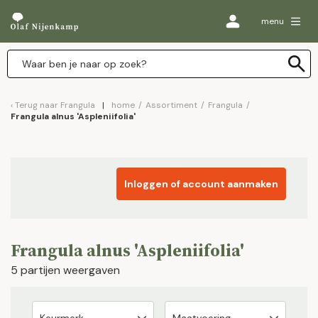
menu
Terug naar
Frangula
home
/
Assortiment
/
Frangula
/
Frangula alnus 'Aspleniifolia'
Inloggen of account aanmaken
Frangula alnus 'Aspleniifolia'
5 partijen weergaven