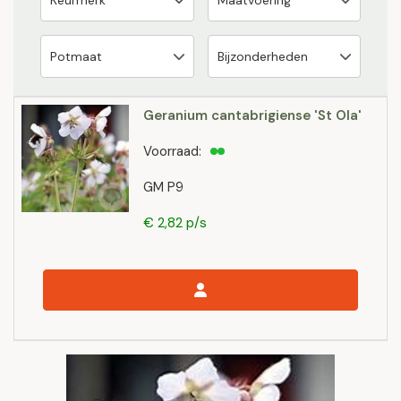
Geranium cantabrigiense 'St Ola'
Voorraad:
GM P9
€ 2,82 p/s