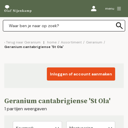
menu
Terug naar
Geranium
home
/
Assortiment
/
Geranium
/
Geranium cantabrigiense 'St Ola'
Inloggen of account aanmaken
Geranium cantabrigiense 'St Ola'
1 partijen weergaven