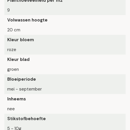
Planthoeveelheid per m2
9
Volwassen hoogte
20 cm
Kleur bloem
roze
Kleur blad
groen
Bloeiperiode
mei - september
Inheems
nee
Stikstofbehoefte
5 - 10g