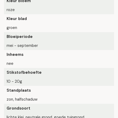
Kleur bloem
roze
Kleur blad
groen
Bloeiperiode
mei - september
Inheems
nee
Stikstofbehoefte
10 - 20g
Standplaats
zon, halfschaduw
Grondsoort
lichte klei, neutrale grond, goede tuingrond