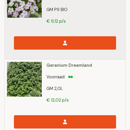
GM P9 BIO
€ 9,12 p/s
Geranium Dreamland
Voorraad:
GM 2,0L
€ 12,02 p/s