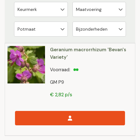
Geranium macrorrhizum 'Bevan's
Variety'
Voorraad:
GM P9
€ 2,82 p/s