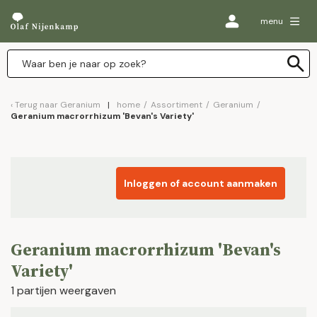
menu
Terug naar
Geranium
home
/
Assortiment
/
Geranium
/
Geranium macrorrhizum 'Bevan's Variety'
Inloggen of account aanmaken
Geranium macrorrhizum 'Bevan's
Variety'
1 partijen weergaven