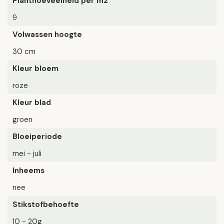
Planthoeveelheid per m2
9
Volwassen hoogte
30 cm
Kleur bloem
roze
Kleur blad
groen
Bloeiperiode
mei - juli
Inheems
nee
Stikstofbehoefte
10 - 20g