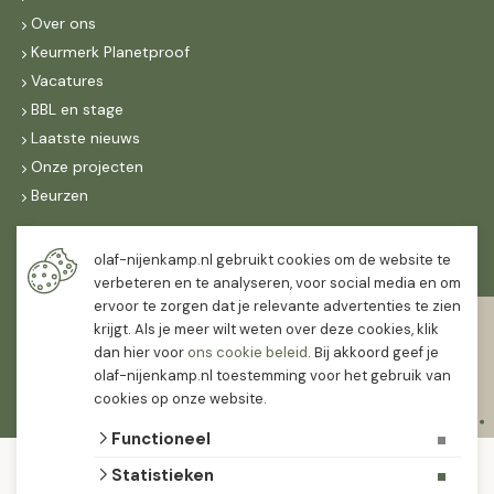
Over ons
Keurmerk Planetproof
Vacatures
BBL en stage
Laatste nieuws
Onze projecten
Beurzen
Maandag t/m vrijdag
olaf-nijenkamp.nl gebruikt cookies om de website te
07:30
-
16:30
verbeteren en te analyseren, voor social media en om
ervoor te zorgen dat je relevante advertenties te zien
Zaterdag
krijgt. Als je meer wilt weten over deze cookies, klik
07:30
-
12:00
dan hier voor
ons cookie beleid
. Bij akkoord geef je
olaf-nijenkamp.nl toestemming voor het gebruik van
cookies op onze website.
Functioneel
© 2026 Olaf Nijenkamp Tuinplanten Groothandel
Statistieken
algemene voorwaarden