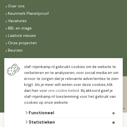
Over ons
Keurmerk Planetproof
Vacatures
BBL en stage
Laatste nieuws
Onze projecten
Beurzen
Maandag t/m vrijdag
olaf-nijenkamp.nl gebruikt cookies om de website te
07:30
-
16:30
verbeteren en te analyseren, voor social media en om
ervoor te zorgen dat je relevante advertenties te zien
Zaterdag
krijgt. Als je meer wilt weten over deze cookies, klik
07:30
-
12:00
dan hier voor
ons cookie beleid
. Bij akkoord geef je
olaf-nijenkamp.nl toestemming voor het gebruik van
cookies op onze website.
Functioneel
© 2026 Olaf Nijenkamp Tuinplanten Groothandel
Statistieken
algemene voorwaarden