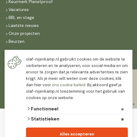
Keurmerk Planetproof
Vacatures
BBL en stage
Laatste nieuws
Onze projecten
Beurzen
Maandag t/m vrijdag
olaf-nijenkamp.nl gebruikt cookies om de website te
07:30
-
16:30
verbeteren en te analyseren, voor social media en om
ervoor te zorgen dat je relevante advertenties te zien
Zaterdag
krijgt. Als je meer wilt weten over deze cookies, klik
07:30
-
12:00
dan hier voor
ons cookie beleid
. Bij akkoord geef je
olaf-nijenkamp.nl toestemming voor het gebruik van
cookies op onze website.
Functioneel
© 2026 Olaf Nijenkamp Tuinplanten Groothandel
Statistieken
algemene voorwaarden
privacy verklaring
Olaf Nijenkamp tuinplanten is PlanetProof gecertificeerd 12021. We werken met
Alles accepteren
leveranciers die leveren met keurmerk.