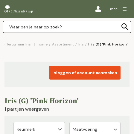
menu
Terug naar
Iris
home
/
Assortiment
/
Iris
/
Iris (G) 'Pink Horizon'
Inloggen of account aanmaken
Iris (G) 'Pink Horizon'
1 partijen weergaven