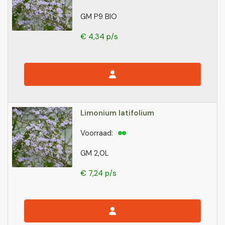
GM P9 BIO
€ 4,34 p/s
Limonium latifolium
Voorraad:
GM 2,0L
€ 7,24 p/s