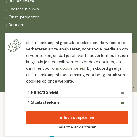
BBL en stage
Laatste nieuws
Onze projecten
Beurzen
Maandag t/m vrijdag
olaf-nijenkamp.nl gebruikt cookies om de website te
07:30
-
16:30
verbeteren en te analyseren, voor social media en om
ervoor te zorgen dat je relevante advertenties te zien
Zaterdag
krijgt. Als je meer wilt weten over deze cookies, klik
07:30
-
12:00
dan hier voor
ons cookie beleid
. Bij akkoord geef je
olaf-nijenkamp.nl toestemming voor het gebruik van
cookies op onze website.
Functioneel
© 2026 Olaf Nijenkamp Tuinplanten Groothandel
Statistieken
algemene voorwaarden
privacy verklaring
Olaf Nijenkamp tuinplanten is PlanetProof gecertificeerd 12021. We werken met
Alles accepteren
leveranciers die leveren met keurmerk.
Selectie accepteren