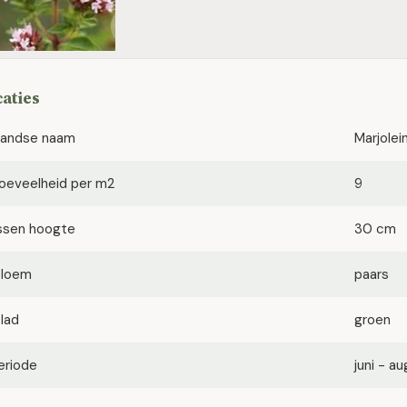
caties
landse naam
Marjolei
oeveelheid per m2
9
ssen hoogte
30 cm
bloem
paars
blad
groen
eriode
juni - a