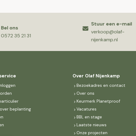
Stuur een e-mail
Bel ons
verkoop@olaf-
0572 35 21 31
nijenkamp.nl
service
Over Olaf Nijenkamp
inloggen
Bezoekadres en contact
worden
Over ons
particulier
Keurmerk Planetproof
over beplanting
Vacatures
en
BBL en stage
en
Laatste nieuws
s
Onze projecten