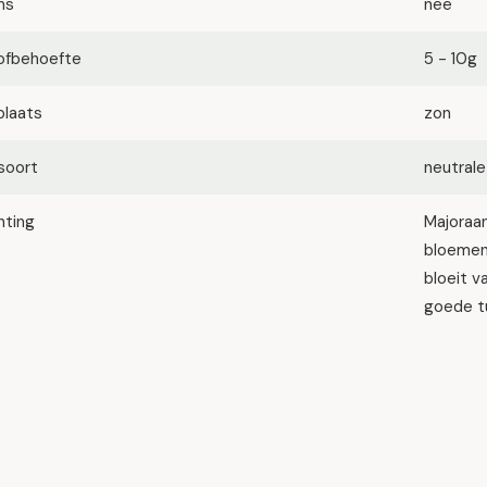
ms
nee
ofbehoefte
5 - 10g
plaats
zon
soort
neutrale
hting
Majoraan
bloemen
bloeit v
goede tu