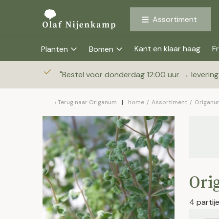
Assortiment
Kant en klaar haag
Fr
Planten
Bomen
"
Bestel voor donderdag 12:00 uur → leverin
Terug naar
Origanum
home
/
Assortiment
/
Origanu
Ori
4 parti