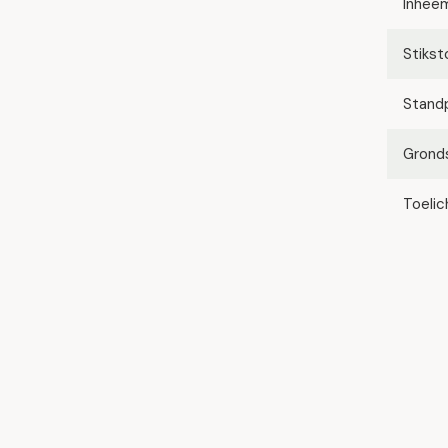
Inhee
Stikst
Stand
Grond
Toelic