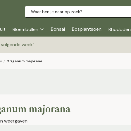
uit
Bonsai
Bosplantsoen
Bloembollen
Rhododen
g volgende week
"
m
/
Origanum majorana
ganum majorana
jen weergaven