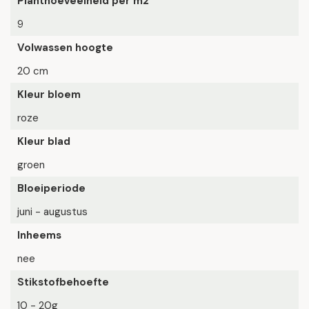
Planthoeveelheid per m2
9
Volwassen hoogte
20 cm
Kleur bloem
roze
Kleur blad
groen
Bloeiperiode
juni - augustus
Inheems
nee
Stikstofbehoefte
10 - 20g