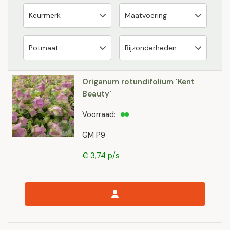
Origanum rotundifolium 'Kent
Beauty'
Voorraad:
GM P9
€ 3,74 p/s