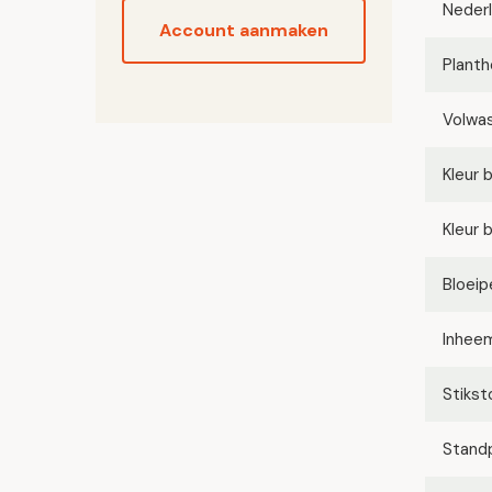
Neder
Account aanmaken
Planth
Volwa
Kleur 
Kleur 
Bloeip
Inhee
Stikst
Stand