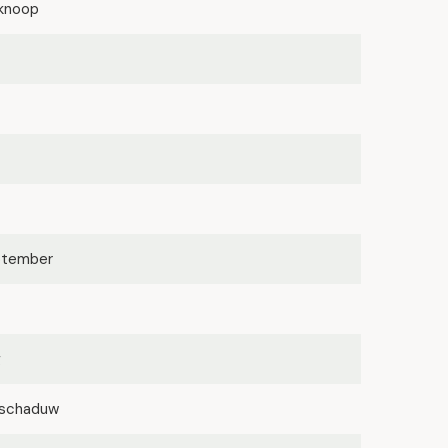
knoop
eptember
g
lfschaduw