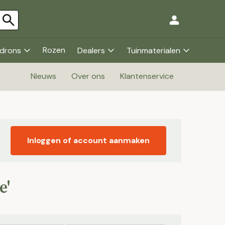
Rozen
drons
Dealers
Tuinmaterialen
Nieuws
Over ons
Klantenservice
Inloggen of account aanmaken
e'