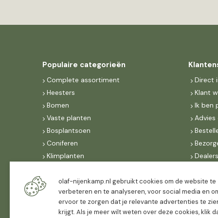
Populaire categorieën
Klanten
Complete assortiment
Direct 
Heesters
Klant 
Bomen
Ik ben 
Vaste planten
Advies 
Bosplantsoen
Bestell
Coniferen
Bezorg
Klimplanten
Dealer
Fruit
Suite 
Dak, lei- & vormbomen
IncoNe
olaf-nijenkamp.nl gebruikt cookies om de website te
verbeteren en te analyseren, voor social media en o
Dealers
FAQ
ervoor te zorgen dat je relevante advertenties te zie
Algeme
krijgt. Als je meer wilt weten over deze cookies, klik 