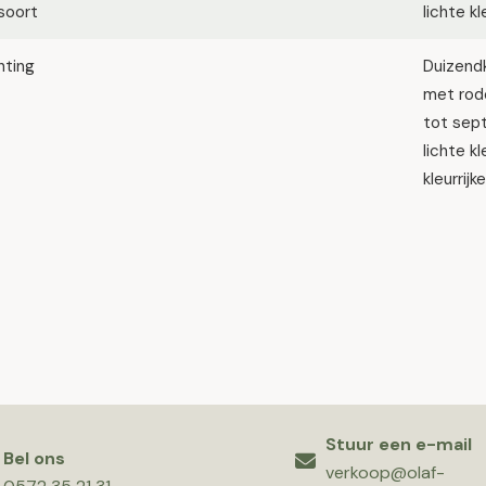
soort
lichte k
hting
Duizendk
met rode
tot sep
lichte k
kleurrijk
Stuur een e-mail
Bel ons
verkoop@olaf-