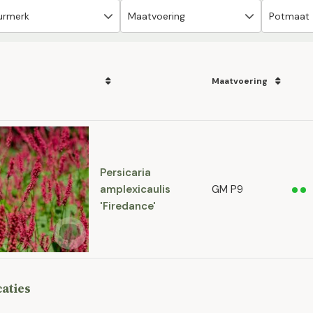
Maatvoering
Persicaria
amplexicaulis
GM P9
'Firedance'
caties