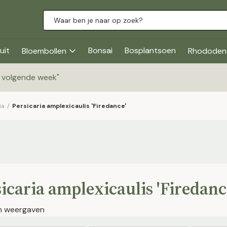
uit
Bonsai
Bosplantsoen
Bloembollen
Rhododen
g volgende week
"
ia
/
Persicaria amplexicaulis 'Firedance'
icaria amplexicaulis 'Firedanc
en weergaven