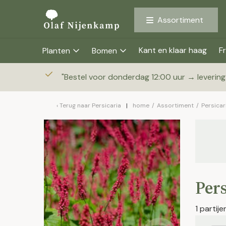
Assortiment
Kant en klaar haag
Fr
Planten
Bomen
"
Bestel voor donderdag 12:00 uur → leverin
Terug naar
Persicaria
home
/
Assortiment
/
Persicar
Pers
1 partij