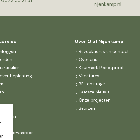
0572 35 21 31
nijenkamp.nl
service
Over Olaf Nijenkamp
inloggen
Bezoekadres en contact
worden
Over ons
particulier
Keurmerk Planetproof
over beplanting
Vacatures
en
BBL en stage
en
Laatste nieuws
s
Onze projecten
MKB
Beurzen
d Groen
m
n
ne voorwaarden
dan