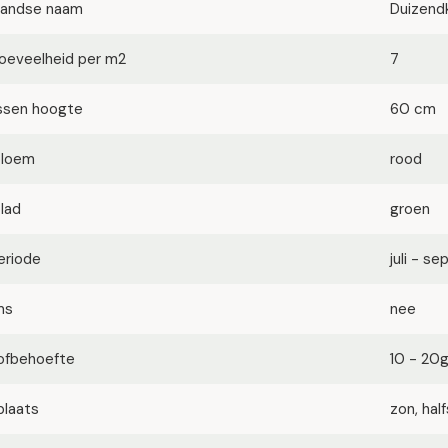
landse naam
Duizend
oeveelheid per m2
7
ssen hoogte
60 cm
bloem
rood
blad
groen
eriode
juli - s
ms
nee
ofbehoefte
10 - 20
plaats
zon, ha