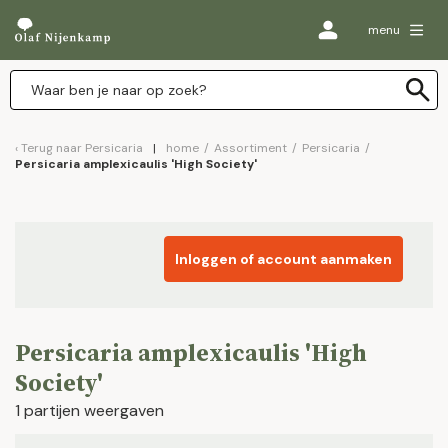
menu
Terug naar
Persicaria
home
/
Assortiment
/
Persicaria
/
Persicaria amplexicaulis 'High Society'
Inloggen of account aanmaken
Persicaria amplexicaulis 'High
Society'
1 partijen weergaven