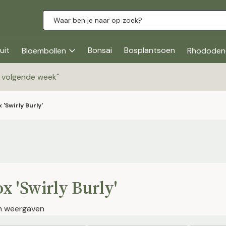
uit
Bonsai
Bosplantsoen
Bloembollen
Rhododen
g volgende week
"
 'Swirly Burly'
x 'Swirly Burly'
en weergaven