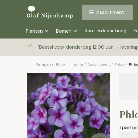
Assortiment
Kant en klaar haag
Fr
Planten
Bomen
"
Bestel voor donderdag 12:00 uur → leverin
Terug naar
Phlox
home
/
Assortiment
/
Phlox
/
Phlox
Phlo
1 partij