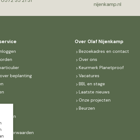
0572 35 21 31
nijenkamp.nl
service
Over Olaf Nijenkamp
inloggen
Bezoekadres en contact
worden
Over ons
particulier
Keurmerk Planetproof
over beplanting
Vacatures
en
BBL en stage
en
Laatste nieuws
s
Onze projecten
MKB
Beurzen
d Groen
m
n
ne voorwaarden
dan