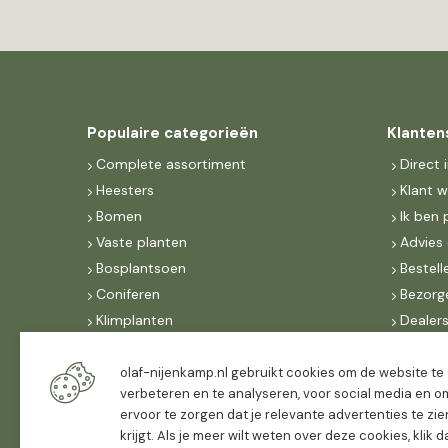
Populaire categorieën
Klanten
Complete assortiment
Direct 
Heesters
Klant 
Bomen
Ik ben 
Vaste planten
Advies 
Bosplantsoen
Bestell
Coniferen
Bezorg
Klimplanten
Dealer
Fruit
Suite 
Dak, lei- & vormbomen
IncoNe
olaf-nijenkamp.nl gebruikt cookies om de website te
verbeteren en te analyseren, voor social media en o
Dealers
FAQ
ervoor te zorgen dat je relevante advertenties te zie
Algeme
krijgt. Als je meer wilt weten over deze cookies, klik 