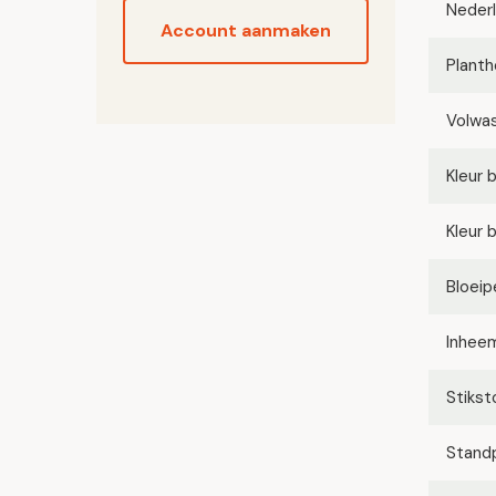
Neder
Account aanmaken
Planth
Volwa
Kleur 
Kleur 
Bloeip
Inhee
Stikst
Stand