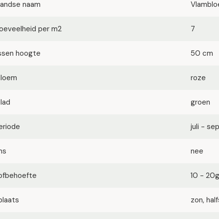
landse naam
Vlambl
oeveelheid per m2
7
ssen hoogte
50 cm
bloem
roze
blad
groen
eriode
juli - s
ms
nee
ofbehoefte
10 - 20
plaats
zon, ha