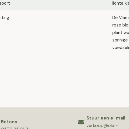
soort
lichte k
hting
De Vlamb
roze blo
plant w
zonnige 
voedselr
Stuur een e-mail
Bel ons
verkoop@olaf-