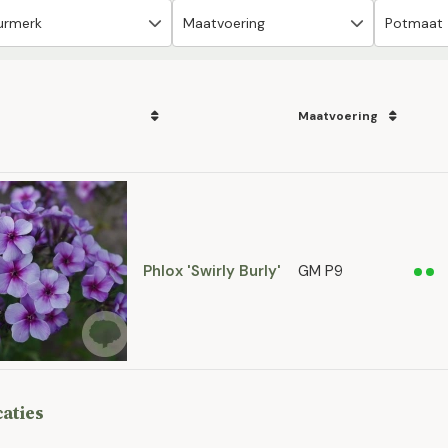
Maatvoering
Phlox 'Swirly Burly'
GM P9
caties