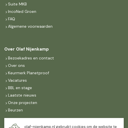
Suite MKB
IncoNed Groen
FAQ
Algemene voorwaarden
Over Olaf Nijenkamp
Bezoekadres en contact
Over ons
Keurmerk Planetproof
Vacatures
BBL en stage
Laatste nieuws
Onze projecten
Beurzen
Maandag t/m vrijdag
olaf-nijenkamp.nl gebruikt cookies om de website te