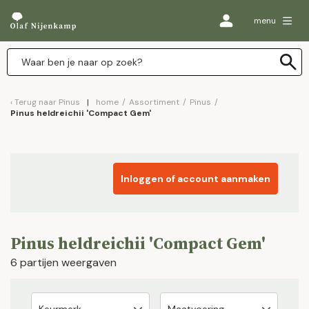
menu
Terug naar
Pinus
home
/
Assortiment
/
Pinus
/
Pinus heldreichii 'Compact Gem'
Inloggen of account aanmaken
Pinus heldreichii 'Compact Gem'
6 partijen weergaven