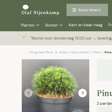
Assortiment
Kant en klaar haag
Fr
Planten
Bomen
"
Bestel voor donderdag 12:00 uur → leverin
Terug naar
Pinus
home
/
Assortiment
/
Pinus
/
Pinu
Pinu
2 parti