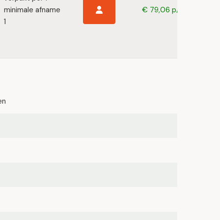
minimale afname
€ 79,06 p/s
1
en