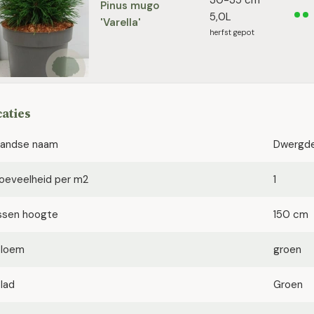
30-35 cm
Pinus mugo
5,0L
'Varella'
herfst gepot
caties
landse naam
Dwergd
oeveelheid per m2
1
ssen hoogte
150 cm
bloem
groen
blad
Groen