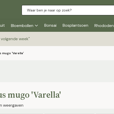
uit
Bonsai
Bosplantsoen
Bloembollen
Rhododen
g volgende week
"
s mugo 'Varella'
s mugo 'Varella'
jen weergaven