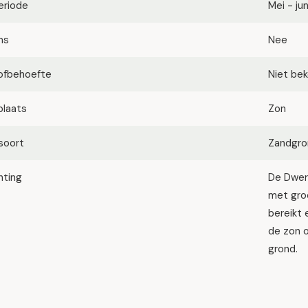
eriode
Mei - jun
ms
Nee
ofbehoefte
Niet be
plaats
Zon
soort
Zandgro
hting
De Dwer
met groe
bereikt 
de zon 
grond.