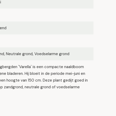
i
kend
nd, Neutrale grond, Voedselarme grond
gbergden 'Varella' is een compacte naaldboom
ne bladeren. Hij bloeit in de periode mei-juni en
een hoogte van 150 cm. Deze plant gedijt goed in
op zandgrond, neutrale grond of voedselarme