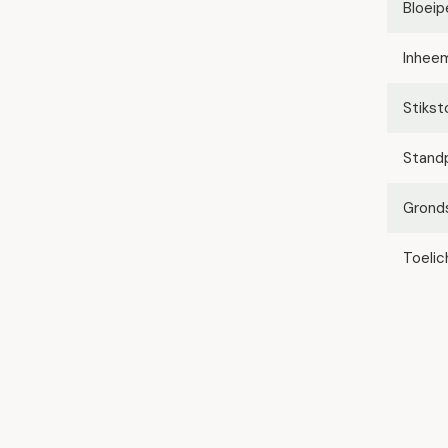
Bloeip
Inhee
Stikst
Stand
Grond
Toelic