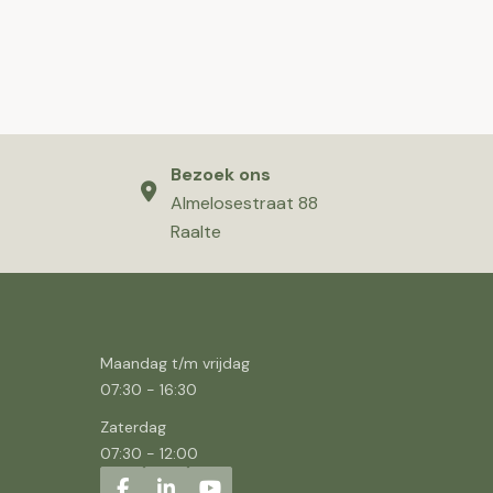
Bezoek ons
Almelosestraat 88
Raalte
Maandag t/m vrijdag
07:30
-
16:30
Zaterdag
07:30
-
12:00