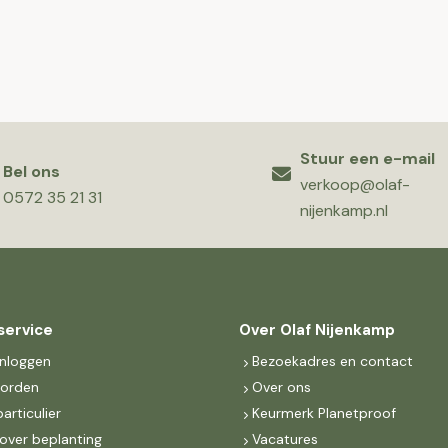
Stuur een e-mail
Bel ons
verkoop@olaf-
0572 35 21 31
nijenkamp.nl
service
Over Olaf Nijenkamp
inloggen
Bezoekadres en contact
worden
Over ons
particulier
Keurmerk Planetproof
over beplanting
Vacatures