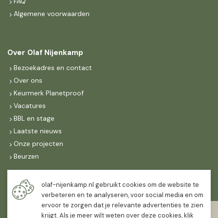
FAQ
Algemene voorwaarden
Over Olaf Nijenkamp
Bezoekadres en contact
Over ons
Keurmerk Planetproof
Vacatures
BBL en stage
Laatste nieuws
Onze projecten
Beurzen
Maandag t/m vrijdag
olaf-nijenkamp.nl gebruikt cookies om de website te
07:30
-
16:30
verbeteren en te analyseren, voor social media en om
ervoor te zorgen dat je relevante advertenties te zien
Zaterdag
krijgt. Als je meer wilt weten over deze cookies, klik