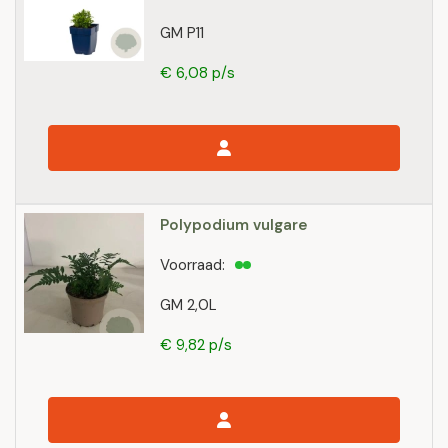
GM P11
€ 6,08 p/s
Polypodium vulgare
Voorraad:
GM 2,0L
€ 9,82 p/s