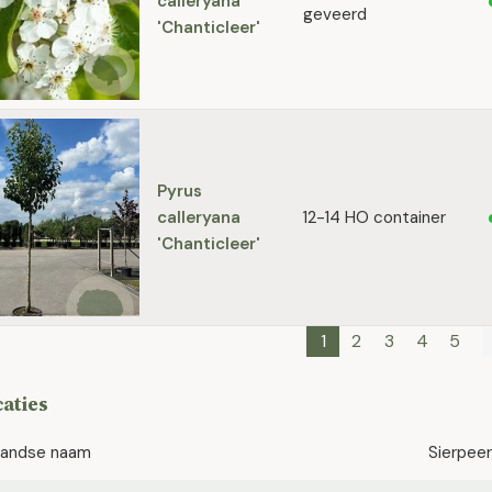
calleryana
geveerd
'Chanticleer'
Pyrus
calleryana
12-14 HO container
'Chanticleer'
1
2
3
4
5
caties
landse naam
Sierpeer