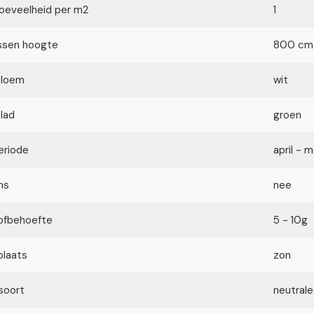
oeveelheid per m2
1
ssen hoogte
800 cm
bloem
wit
blad
groen
eriode
april - m
ms
nee
ofbehoefte
5 - 10g
plaats
zon
soort
neutrale