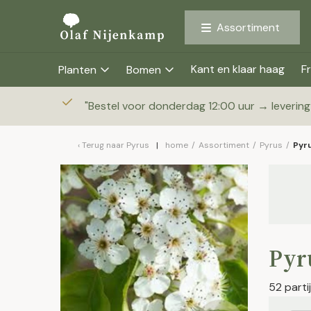
Assortiment
Kant en klaar haag
Fr
Planten
Bomen
"
Bestel voor donderdag 12:00 uur → leverin
Terug naar
Pyrus
home
/
Assortiment
/
Pyrus
/
Pyru
Pyru
52 part