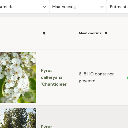
Maatvoering
Pyrus
6-8 HO container
calleryana
geveerd
'Chanticleer'
Pyrus