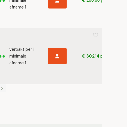
minimale
€ 268,68 p/s
afname 1
verpakt per 1
minimale
€ 302,14 p/s
afname 1