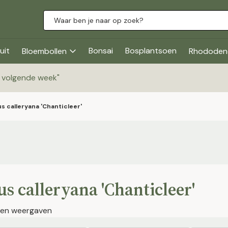
uit
Bonsai
Bosplantsoen
Bloembollen
Rhododen
g volgende week
"
s calleryana 'Chanticleer'
s calleryana 'Chanticleer'
ijen weergaven