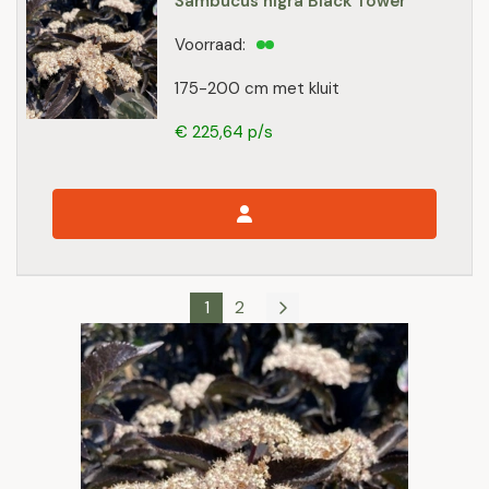
Sambucus nigra Black Tower
Voorraad:
175-200 cm met kluit
€ 225,64 p/s
1
2