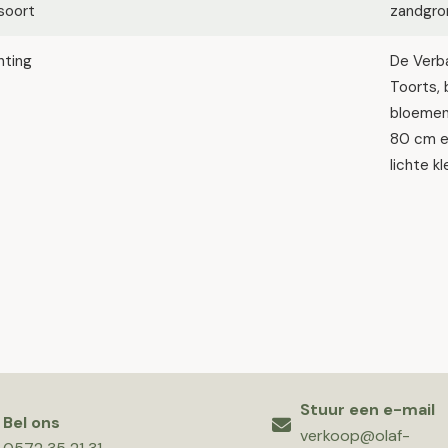
soort
zandgron
hting
De Verba
Toorts, 
bloemen
80 cm en
lichte kl
Stuur een e-mail
Bel ons
verkoop@olaf-