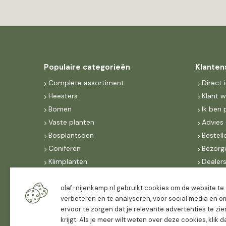
Populaire categorieën
Klanten
Complete assortiment
Direct 
Heesters
Klant 
Bomen
Ik ben 
Vaste planten
Advies 
Bosplantsoen
Bestell
Coniferen
Bezorg
Klimplanten
Dealer
Fruit
Suite 
Dak, lei- & vormbomen
IncoNe
olaf-nijenkamp.nl gebruikt cookies om de website te
verbeteren en te analyseren, voor social media en o
Dealers
FAQ
ervoor te zorgen dat je relevante advertenties te zie
Algeme
krijgt. Als je meer wilt weten over deze cookies, klik 