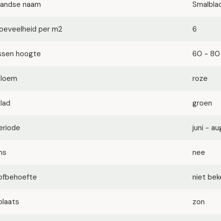
landse naam
Smalbla
oeveelheid per m2
6
ssen hoogte
60 - 80
bloem
roze
blad
groen
eriode
juni - a
ms
nee
ofbehoefte
niet be
plaats
zon