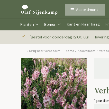
Assortiment
Kant en klaar haag
Fr
Planten
Bomen
"
Bestel voor donderdag 12:00 uur → leverin
Terug naar
Verbascum
home
/
Assortiment
/
Verba
Ver
1 partij