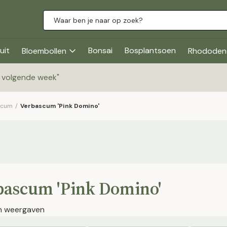
uit
Bonsai
Bosplantsoen
Bloembollen
Rhododen
g volgende week
"
scum
/
Verbascum 'Pink Domino'
bascum 'Pink Domino'
en weergaven