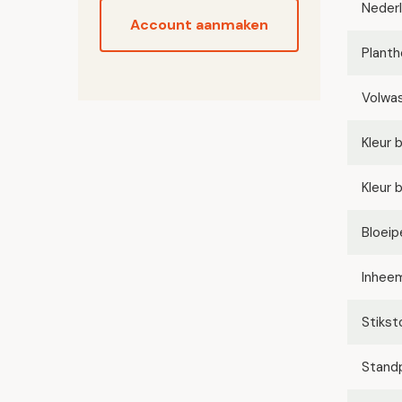
Neder
Account aanmaken
Planth
Volwa
Kleur 
Kleur 
Bloeip
Inhee
Stikst
Stand