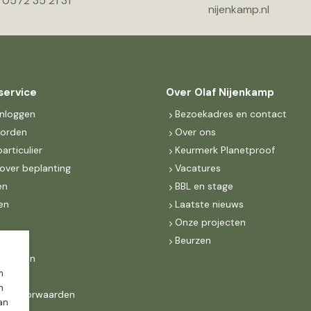
0572 35 21 31
nijenkamp.nl
service
Over Olaf Nijenkamp
inloggen
Bezoekadres en contact
worden
Over ons
particulier
Keurmerk Planetproof
over beplanting
Vacatures
en
BBL en stage
en
Laatste nieuws
s
Onze projecten
MKB
Beurzen
d Groen
m
n
ne voorwaarden
dan