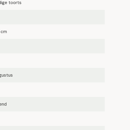
dige toorts
 cm
ugustus
kend