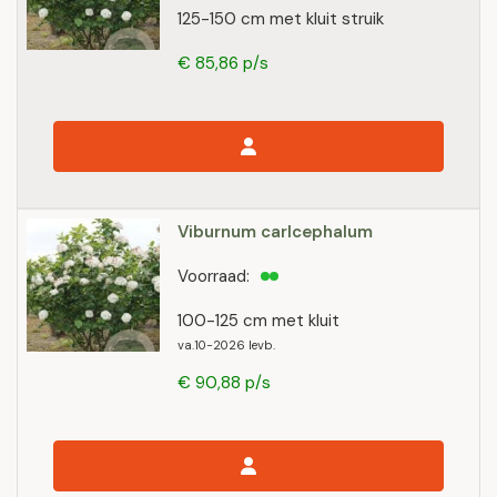
125-150 cm met kluit struik
€ 85,86 p/s
Viburnum carlcephalum
Voorraad:
100-125 cm met kluit
va.10-2026 levb.
€ 90,88 p/s