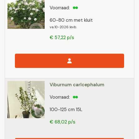
Voorraad:
60-80 cm met kluit
va.10-2026 levb.
€ 57,22 p/s
Viburnum carlcephalum
Voorraad:
100-125 cm 15L
€ 68,02 p/s