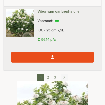
Viburnum carlcephalum
Voorraad:
100-125 cm 7,5L
€ 96,14 p/s
1
2
3