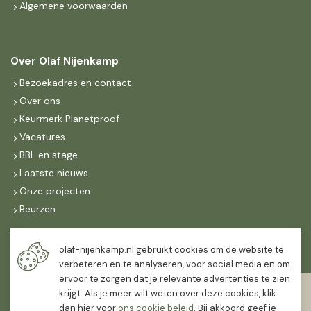
Algemene voorwaarden
Over Olaf Nijenkamp
Bezoekadres en contact
Over ons
Keurmerk Planetproof
Vacatures
BBL en stage
Laatste nieuws
Onze projecten
Beurzen
Maandag t/m vrijdag
olaf-nijenkamp.nl gebruikt cookies om de website te
07:30
-
16:30
verbeteren en te analyseren, voor social media en om
ervoor te zorgen dat je relevante advertenties te zien
Zaterdag
krijgt. Als je meer wilt weten over deze cookies, klik
07:30
-
12:00
dan hier voor
ons cookie beleid
. Bij akkoord geef je