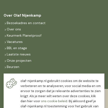
Over Olaf Nijenkamp
Bezoekadres en contact
Over ons
Keurmerk Planetproof
Vacatures
BBL en stage
Laatste nieuws
Onze projecten
Beurzen
Maandag t/m vrijdag
olaf-nijenkamp.nl gebruikt cookies om de website te
07:30
-
16:30
verbeteren en te analyseren, voor social media en om
ervoor te zorgen dat je relevante advertenties te zien
Zaterdag
krijgt. Als je meer wilt weten over deze cookies, klik
07:30
-
12:00
dan hier voor
ons cookie beleid
. Bij akkoord geef je
olaf-nijenkamp.nl toestemming voor het gebruik van