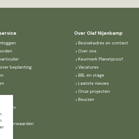
service
Over Olaf Nijenkamp
inloggen
Bezoekadres en contact
worden
Over ons
particulier
Keurmerk Planetproof
over beplanting
Vacatures
en
BBL en stage
en
Laatste nieuws
s
Onze projecten
MKB
Beurzen
d Groen
m
n
ne voorwaarden
dan