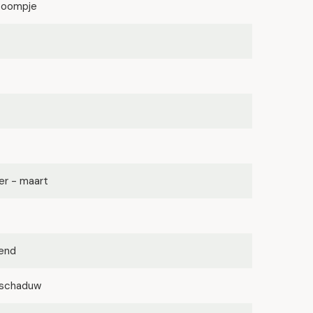
boompje
r - maart
kend
lfschaduw