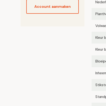
Neder
Account aanmaken
Planth
Volwa
Kleur 
Kleur 
Bloeip
Inhee
Stikst
Stand