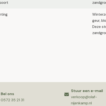
soort
zandgron
hting
Winterzo
geur, bl
Deze str
zandgron
Stuur een e-mail
Bel ons
verkoop@olaf-
0572 35 21 31
nijenkamp.nl