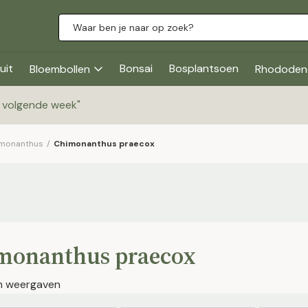
uit
Bonsai
Bosplantsoen
Bloembollen
Rhododen
g volgende week
"
monanthus
/
Chimonanthus praecox
monanthus praecox
en weergaven