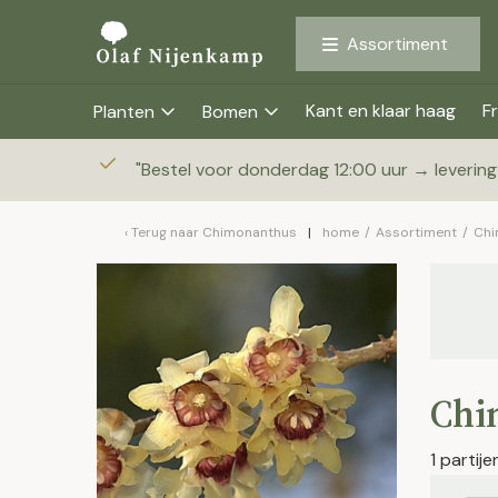
Assortiment
Kant en klaar haag
Fr
Planten
Bomen
"
Bestel voor donderdag 12:00 uur → leverin
Terug naar
Chimonanthus
home
/
Assortiment
/
Chi
Chi
1 partij