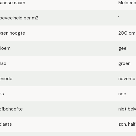
landse naam
Meloen
oeveelheid per m2
1
ssen hoogte
200 cm
bloem
geel
blad
groen
eriode
novembe
ms
nee
ofbehoefte
niet be
plaats
zon, ha