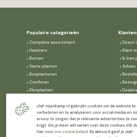
Populaire categorieën
Klanten
Complete assortiment
Direct 
Heesters
Klant 
Bomen
Ik ben 
Vaste planten
Advies 
Bosplantsoen
Bestell
Coniferen
Bezorg
Klimplanten
Dealer
Fruit
Suite 
Dak, lei- & vormbomen
IncoNe
olaf-nijenkamp.nl gebruikt cookies om de website te
verbeteren en te analyseren, voor social media en o
Dealers
FAQ
ervoor te zorgen dat je relevante advertenties te zie
Algeme
krijgt. Als je meer wilt weten over deze cookies, klik 
hier voor
ons cookie beleid
. Bij akkoord geef je olaf-