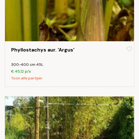
Phyllostachys aur. 'Argus'
300-400 cm 45L
€ 45,12 p/s
Toon alle partijen