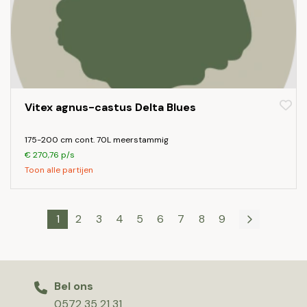
Vitex agnus-castus Delta Blues
175-200 cm cont. 70L meerstammig
€ 270,76 p/s
Toon alle partijen
1
2
3
4
5
6
7
8
9
Bel ons
0572 35 21 31