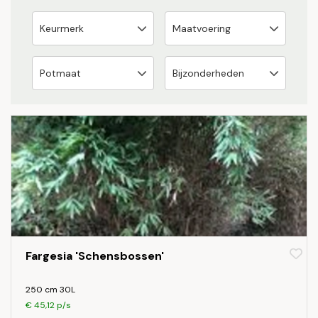
Fargesia 'Schensbossen'
250 cm 30L
€ 45,12 p/s