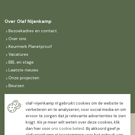
Over Olaf Nijenkamp
Bezoekadres en contact
Over ons
Keurmerk Planetproof
Vacatures
BBL en stage
Laatste nieuws
Onze projecten
Beurzen
Maandag t/m vrijdag
olaf-nijenkamp.nl gebruikt cookies om de website te
07:30
-
16:30
verbeteren en te analyseren, voor social media en om
ervoor te zorgen dat je relevante advertenties te zien
Zaterdag
krijgt. Als je meer wilt weten over deze cookies, klik
07:30
-
12:00
dan hier voor
ons cookie beleid
. Bij akkoord geef je
olaf-nijenkamp.nl toestemming voor het gebruik van