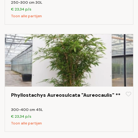
250-300 cm 30L
€ 23,34 p/s
Toon alle partijen
Phyllostachys Aureosulcata "Aureocaulis" **
300-400 cm 45L
€ 23,34 p/s
Toon alle partijen