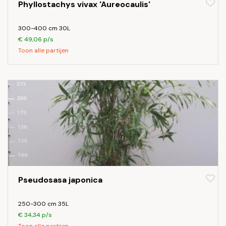
Phyllostachys vivax 'Aureocaulis'
300-400 cm 30L
€ 49,06 p/s
Toon alle partijen
Pseudosasa japonica
250-300 cm 35L
€ 34,34 p/s