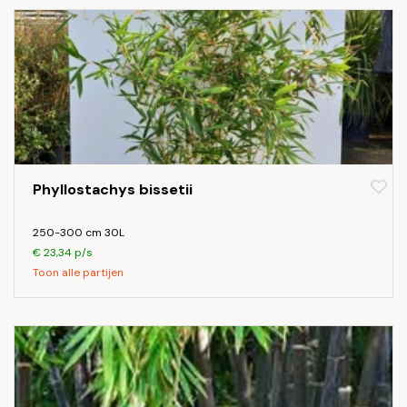
Phyllostachys bissetii
250-300 cm 30L
€ 23,34 p/s
Toon alle partijen