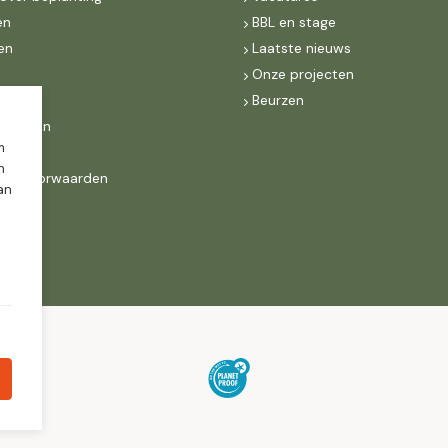
en
BBL en stage
en
Laatste nieuws
s
Onze projecten
MKB
Beurzen
d Groen
m
n
ne voorwaarden
dan