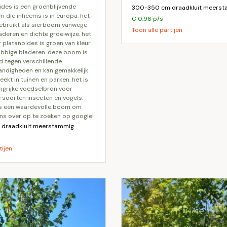
300-350 cm draadkluit meers
die inheems is in europa. het
€ 0,96 p/s
ebruikt als sierboom vanwege
Toon alle partijen
aderen en dichte groeiwijze. het
 platanoides is groen van kleur
lobbige bladeren. deze boom is
 tegen verschillende
ndigheden en kan gemakkelijk
kt in tuinen en parken. het is
ngrijke voedselbron voor
e soorten insecten en vogels.
is een waardevolle boom om
s over op te zoeken op google!
draadkluit meerstammig
tijen