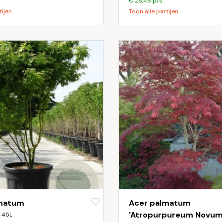
€ 26,48 p/s
tijen
Toon alle partijen
lmatum
Acer palmatum
'Atropurpureum Novum
 45L