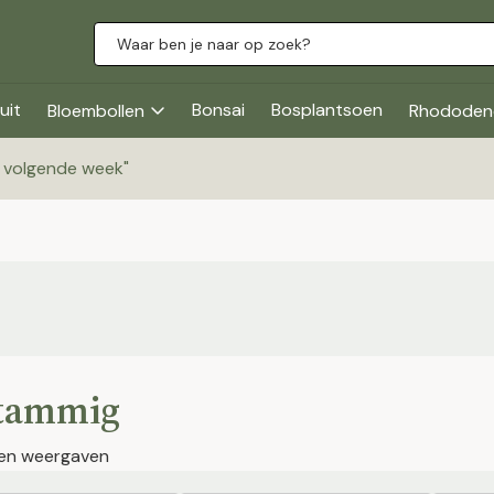
uit
Bonsai
Bosplantsoen
Bloembollen
Rhododen
g volgende week
"
tammig
en weergaven