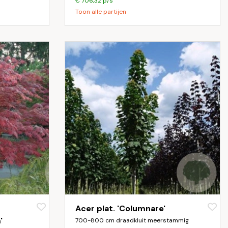
€ 706,32 p/s
Toon alle partijen
Acer plat. 'Columnare'
'
700-800 cm draadkluit meerstammig