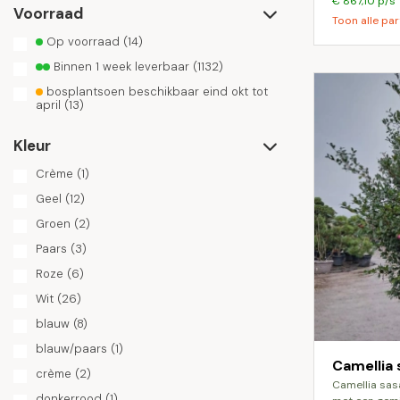
€ 867,10 p/s
Voorraad
Toon alle par
Op voorraad
(14)
Binnen 1 week leverbaar
(1132)
bosplantsoen beschikbaar eind okt tot
april
(13)
Kleur
Crème
(1)
Geel
(12)
Groen
(2)
Paars
(3)
Roze
(6)
Wit
(26)
blauw
(8)
blauw/paars
(1)
Camellia
crème
(2)
camellia sasanqua is een bloeiende plant
donkerrood
(1)