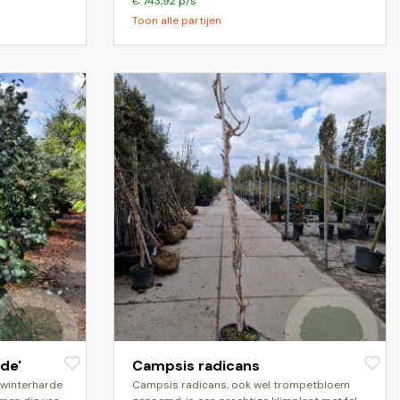
€ 743,92 p/s
Toon alle partijen
ide'
Campsis radicans
campsis radicans, ook wel trompetbloem