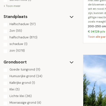
met een gemi
de bloemen va
+ Toon meer
wit en rood. 
zijn, kunnen 
Standplaats
giftige reacti
zoals maagkl
Halfschaduw
(57)
200-250 cm 
Zon
(55)
€ 347,28 p/s
Toon alle par
halfschaduw
(870)
schaduw
(1)
zon
(1078)
Grondsoort
Goede tuingrond
(11)
Humusrijke grond
(24)
Kalkrijke grond
(1)
Klei
(5)
Lichte klei
(36)
Moerassige grond
(4)