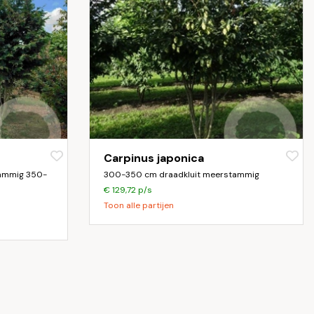
Carpinus japonica
ammig 350-
300-350 cm draadkluit meerstammig
€ 129,72 p/s
Toon alle partijen