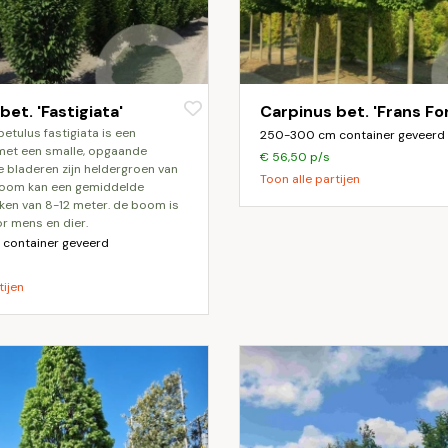
bet. 'Fastigiata'
Carpinus bet. 'Frans Fo
250-300 cm container geveerd
et een smalle, opgaande
€ 56,50 p/s
e bladeren zijn heldergroen van
Toon alle partijen
boom kan een gemiddelde
ken van 8-12 meter. de boom is
oor mens en dier.
container geveerd
tijen