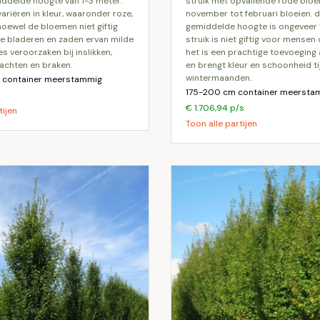
ddelde hoogte van 1-3 meter.
struik met opvallende rode blo
riëren in kleur, waaronder roze,
november tot februari bloeien. 
hoewel de bloemen niet giftig
gemiddelde hoogte is ongeveer 1
de bladeren en zaden ervan milde
struik is niet giftig voor mensen 
es veroorzaken bij inslikken,
het is een prachtige toevoeging 
achten en braken.
en brengt kleur en schoonheid t
wintermaanden.
container meerstammig
175-200 cm container meersta
€ 1.706,94 p/s
tijen
Toon alle partijen