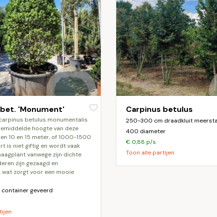
 bet. 'Monument'
Carpinus betulus
250-300 cm draadkluit meerst
 gemiddelde hoogte van deze
400 diameter
en 10 en 15 meter, of 1000-1500
€ 0,88 p/s
t is niet giftig en wordt vaak
Toon alle partijen
haagplant vanwege zijn dichte
deren zijn gezaagd en
 wat zorgt voor een mooie
container geveerd
tijen