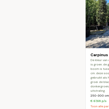
Carpinus
de kleur van carpinus betulus monumentalis
is groen. de
boom is tuss
cm. deze soor
gebruikt als 
groei. de bla
donkergroen,
uitstraling.
250-300 cm 
€ 67,68 p/s
Toon alle par