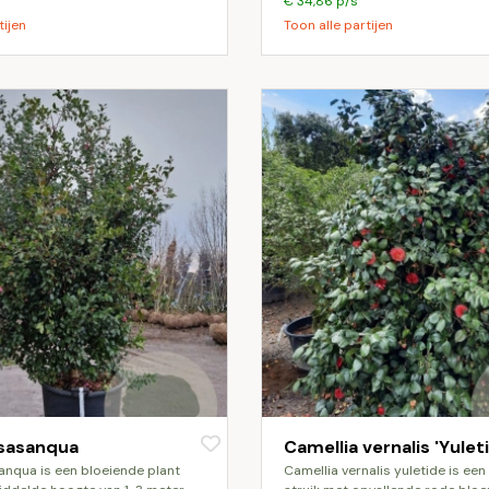
€ 34,86 p/s
tijen
Toon alle partijen
 sasanqua
Camellia vernalis 'Yulet
camellia vernalis yuletide is een winterharde