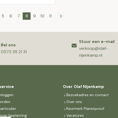
5
6
7
8
9
10
11
Stuur een e-mail
Bel ons
verkoop@olaf-
0572 35 21 31
nijenkamp.nl
service
Over Olaf Nijenkamp
inloggen
Bezoekadres en contact
worden
Over ons
particulier
Keurmerk Planetproof
over beplanting
Vacatures