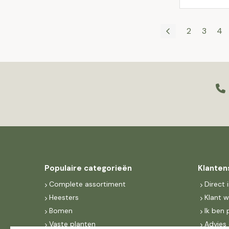
2
3
4
Populaire categorieën
Klanten
Complete assortiment
Direct 
Heesters
Klant 
Bomen
Ik ben 
Vaste planten
Advies 