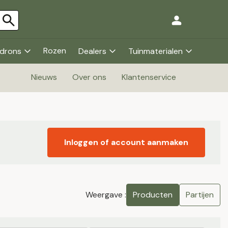
Rozen
drons
Dealers
Tuinmaterialen
Nieuws
Over ons
Klantenservice
Inloggen of account aanmaken
Weergave :
Producten
Partijen