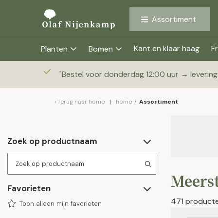
Assortiment
Kant en klaar haag
Fr
Planten
Bomen
"
Bestel voor donderdag 12:00 uur → leverin
Terug naar
home
home
/
Assortiment
Zoek op productnaam
Meers
Favorieten
471 product
Toon alleen mijn favorieten