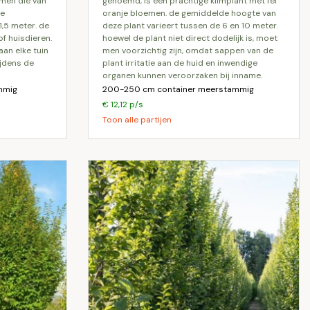
emen die van
genoemd, is een prachtige klimplant met fel
de
oranje bloemen. de gemiddelde hoogte van
,5 meter. de
deze plant varieert tussen de 6 en 10 meter.
of huisdieren.
hoewel de plant niet direct dodelijk is, moet
aan elke tuin
men voorzichtig zijn, omdat sappen van de
ijdens de
plant irritatie aan de huid en inwendige
organen kunnen veroorzaken bij inname.
mmig
200-250 cm container meerstammig
€ 12,12 p/s
Toon alle partijen