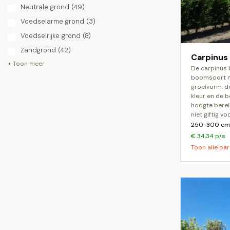
Neutrale grond
(49)
Voedselarme grond
(3)
Voedselrijke grond
(8)
Zandgrond
(42)
Carpinus 
+ Toon meer
de carpinus betulus fastigiata is een
boomsoort m
groeivorm. d
kleur en de 
hoogte berei
niet giftig v
250-300 cm 
€ 34,34 p/s
Toon alle par