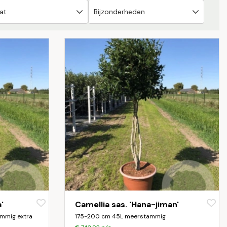
'
Camellia sas. 'Hana-jiman'
mmig extra
175-200 cm 45L meerstammig