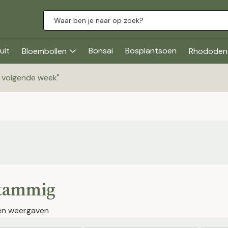
uit
Bonsai
Bosplantsoen
Bloembollen
Rhododen
g volgende week
"
tammig
en weergaven