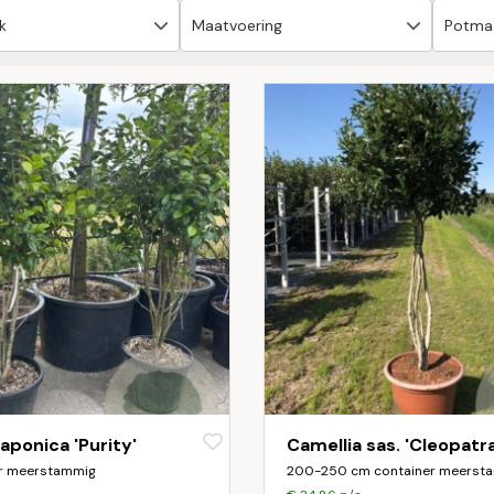
japonica 'Purity'
Camellia sas. 'Cleopatra
r meerstammig
200-250 cm container meersta