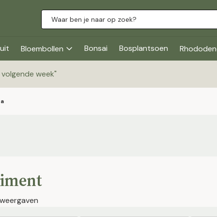
uit
Bonsai
Bosplantsoen
Bloembollen
Rhododen
g volgende week
"
ia
timent
 weergaven