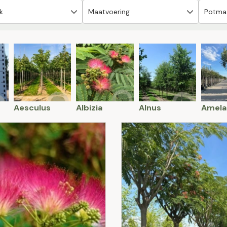
Aesculus
Albizia
Alnus
Amela