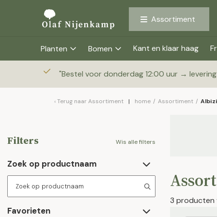
Assortiment
Kant en klaar haag
Fr
Planten
Bomen
"
Bestel voor donderdag 12:00 uur → leverin
Terug naar
Assortiment
home
/
Assortiment
/
Albiz
Filters
Wis alle filters
Zoek op productnaam
Assor
3 producten
Favorieten