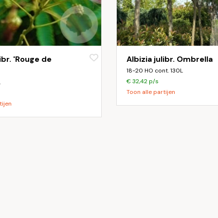
libr. 'Rouge de
Albizia julibr. Ombrella
18-20 HO cont. 130L
€ 32,42 p/s
L
Toon alle partijen
tijen