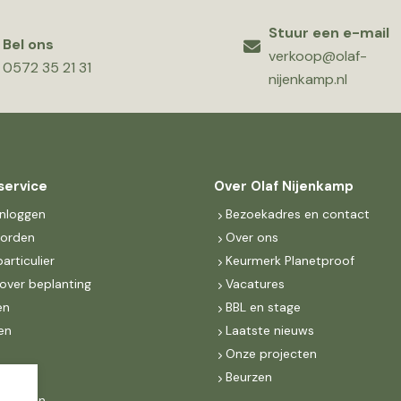
Stuur een e-mail
Bel ons
verkoop@olaf-
0572 35 21 31
nijenkamp.nl
service
Over Olaf Nijenkamp
inloggen
Bezoekadres en contact
worden
Over ons
particulier
Keurmerk Planetproof
over beplanting
Vacatures
en
BBL en stage
en
Laatste nieuws
s
Onze projecten
MKB
Beurzen
d Groen