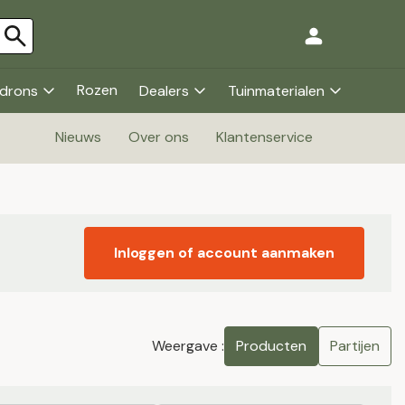
Rozen
drons
Dealers
Tuinmaterialen
Nieuws
Over ons
Klantenservice
Inloggen of account aanmaken
Weergave :
Producten
Partijen