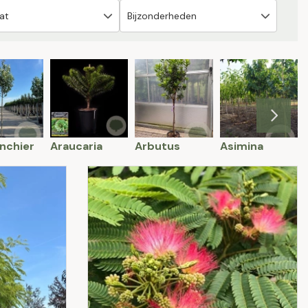
nchier
Araucaria
Arbutus
Asimina