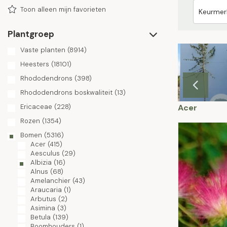
Toon alleen mijn favorieten
Plantgroep
Vaste planten
(8914)
Heesters
(18101)
Rhododendrons
(398)
Rhododendrons boskwaliteit
(13)
trus
Cladrastis
Cornus
Acer
Ericaceae
(228)
Rozen
(1354)
Bomen
(5316)
Acer
(415)
Aesculus
(29)
Albizia
(16)
Alnus
(68)
Amelanchier
(43)
Araucaria
(1)
Arbutus
(2)
Asimina
(3)
Betula
(139)
Boomhouders
(1)