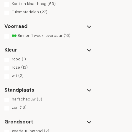
Crateagus
(1)
Kant en klaar haag
(69)
Cryptomeria
(3)
Cupressocyparis
(4)
Tuinmaterialen
(27)
Cydonia
(12)
Davidia
(5)
Voorraad
Deschampsia
(1)
Diospyros
(6)
Binnen 1 week leverbaar
(16)
Elaeagnus
(30)
Euonymus
(12)
Euptelea
(1)
Kleur
Fagus
(191)
Ficus
(12)
rood
(1)
Firmiana
(2)
roze
(13)
Forsythia
(4)
Fraxinus
(71)
wit
(2)
Gardenia
(1)
Ginkgo
(68)
Standplaats
Gleditsia
(63)
Gymnocladus
(2)
halfschaduw
(3)
Hamamelis
(2)
Heptacodium
(6)
zon
(16)
Hibiscus
(5)
Hippophae
(2)
Grondsoort
Hovenia
(3)
Hydrangea
(14)
goede tuingrond
(2)