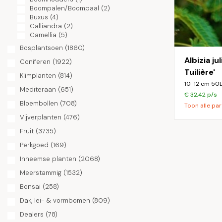
Boompalen/Boompaal
(2)
Buxus
(4)
Calliandra
(2)
Camellia
(5)
Caragana
(1)
Bosplantsoen
(1860)
Carpinus
(209)
Albizia ju
Coniferen
Carya
(1)
(1922)
Castanea
(32)
Tuilière'
Klimplanten
(814)
Catalpa
(48)
10-12 cm 50
Cedrus
(6)
Mediteraan
(651)
€ 32,42 p/s
Celtis
(13)
Bloembollen
(708)
Toon alle par
Cephalanthus
(2)
Cercidiphyllum
(16)
Vijverplanten
(476)
Cercis
(33)
Fruit
(3735)
Chamaecyparis
(2)
Chionanthus
(1)
Perkgoed
(169)
Chitalpa
(2)
Inheemse planten
(2068)
Citrus
(1)
Cladrastis
(5)
Meerstammig
(1532)
Cornus
(37)
Bonsai
Corylus
(258)
(20)
Cotinus
(2)
Dak, lei- & vormbomen
(809)
Cotoneaster
(4)
Crataegus
(60)
Dealers
(78)