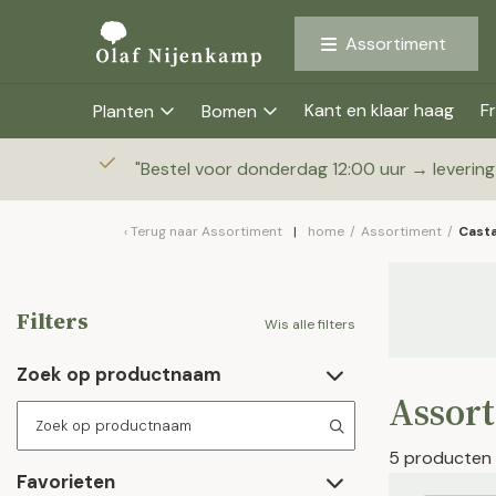
Assortiment
Kant en klaar haag
Fr
Planten
Bomen
"
Bestel voor donderdag 12:00 uur → leverin
Terug naar
Assortiment
home
/
Assortiment
/
Cast
Filters
Wis alle filters
Zoek op productnaam
Assor
5 producten
Favorieten