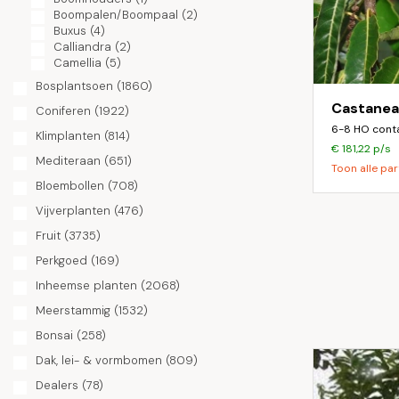
Boompalen/Boompaal
(2)
Buxus
(4)
Calliandra
(2)
Camellia
(5)
Caragana
(1)
Bosplantsoen
(1860)
Carpinus
(209)
Castanea 
Coniferen
Carya
(1)
(1922)
Castanea
(32)
6-8 HO cont
Klimplanten
(814)
Catalpa
(48)
€ 181,22 p/s
Cedrus
(6)
Mediteraan
(651)
Toon alle par
Celtis
(13)
Bloembollen
(708)
Cephalanthus
(2)
Cercidiphyllum
(16)
Vijverplanten
(476)
Cercis
(33)
Fruit
(3735)
Chamaecyparis
(2)
Chionanthus
(1)
Perkgoed
(169)
Chitalpa
(2)
Inheemse planten
(2068)
Citrus
(1)
Cladrastis
(5)
Meerstammig
(1532)
Cornus
(37)
Bonsai
Corylus
(258)
(20)
Cotinus
(2)
Dak, lei- & vormbomen
(809)
Cotoneaster
(4)
Crataegus
(60)
Dealers
(78)