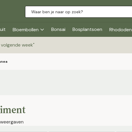
uit
Bonsai
Bosplantsoen
Bloembollen
Rhododen
g volgende week
"
anea
timent
 weergaven