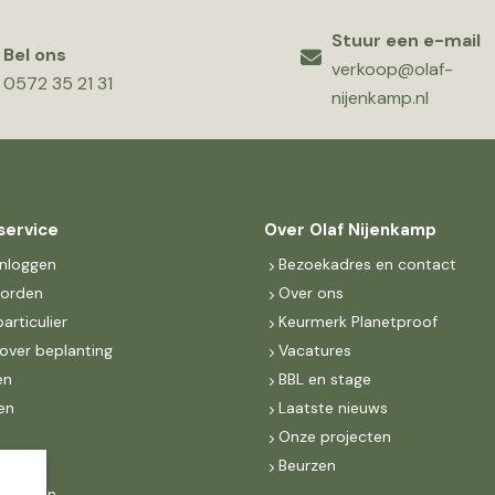
Stuur een e-mail
Bel ons
verkoop@olaf-
0572 35 21 31
nijenkamp.nl
service
Over Olaf Nijenkamp
inloggen
Bezoekadres en contact
worden
Over ons
particulier
Keurmerk Planetproof
over beplanting
Vacatures
en
BBL en stage
en
Laatste nieuws
s
Onze projecten
MKB
Beurzen
d Groen