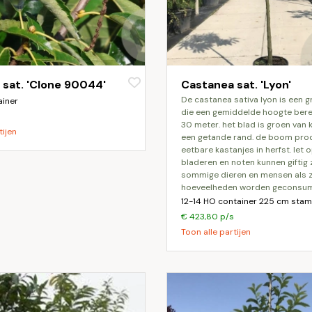
sat. 'Clone 90044'
Castanea sat. 'Lyon'
de castanea sativa lyon is een grote boom
ainer
die een gemiddelde hoogte bere
30 meter. het blad is groen van k
tijen
een getande rand. de boom pro
eetbare kastanjes in herfst. let 
bladeren en noten kunnen giftig 
sommige dieren en mensen als z
hoeveelheden worden geconsum
12-14 HO container 225 cm stam
€ 423,80 p/s
Toon alle partijen