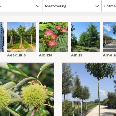
Aesculus
Albizia
Alnus
Amela