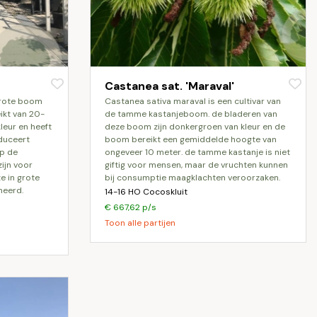
Castanea sat. 'Maraval'
castanea sativa maraval is een cultivar van
ikt van 20-
de tamme kastanjeboom. de bladeren van
leur en heeft
deze boom zijn donkergroen van kleur en de
duceert
boom bereikt een gemiddelde hoogte van
op de
ongeveer 10 meter. de tamme kastanje is niet
zijn voor
giftig voor mensen, maar de vruchten kunnen
e in grote
bij consumptie maagklachten veroorzaken.
eerd.
14-16 HO Cocoskluit
€ 667,62 p/s
Toon alle partijen