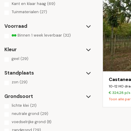
Crateagus
(1)
Kant en klaar haag
(69)
Cryptomeria
(3)
Cupressocyparis
(4)
Tuinmaterialen
(27)
Cydonia
(12)
Davidia
(5)
Voorraad
Deschampsia
(1)
Diospyros
(6)
Binnen 1 week leverbaar
(32)
Elaeagnus
(30)
Euonymus
(12)
Euptelea
(1)
Kleur
Fagus
(191)
Ficus
(12)
geel
(29)
Firmiana
(2)
Forsythia
(4)
Standplaats
Fraxinus
(71)
Castanea 
Gardenia
(1)
zon
(29)
Ginkgo
(68)
10-12 HO dra
Gleditsia
(63)
€ 324,28 p/s
Gymnocladus
(2)
Grondsoort
Toon alle par
Hamamelis
(2)
lichte klei
Heptacodium
(21)
(6)
Hibiscus
(5)
neutrale grond
(29)
Hippophae
(2)
Hovenia
(3)
voedselrijke grond
(8)
Hydrangea
(14)
zandgrond
(29)