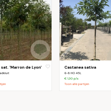
sat. 'Marron de Lyon'
Castanea sativa
adkluit
6-8 HO 45L
€ 1,30 p/s
tijen
Toon alle partijen