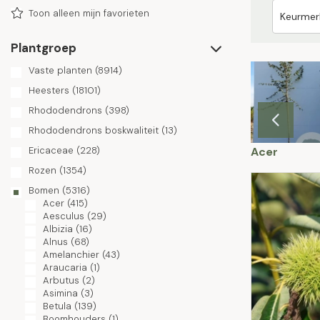
Toon alleen mijn favorieten
Plantgroep
Vaste planten
(8914)
Heesters
(18101)
Rhododendrons
(398)
Rhododendrons boskwaliteit
(13)
trus
Cladrastis
Cornus
Acer
Ericaceae
(228)
Rozen
(1354)
Bomen
(5316)
Acer
(415)
Aesculus
(29)
Albizia
(16)
Alnus
(68)
Amelanchier
(43)
Araucaria
(1)
Arbutus
(2)
Asimina
(3)
Betula
(139)
Boomhouders
(1)