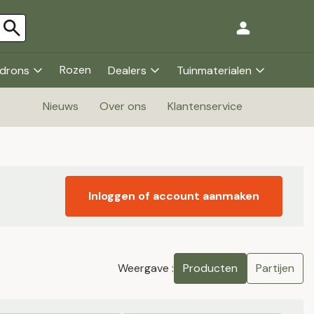
Rozen
drons
Dealers
Tuinmaterialen
Nieuws
Over ons
Klantenservice
Inloggen of account aanmaken
Weergave :
Producten
Partijen