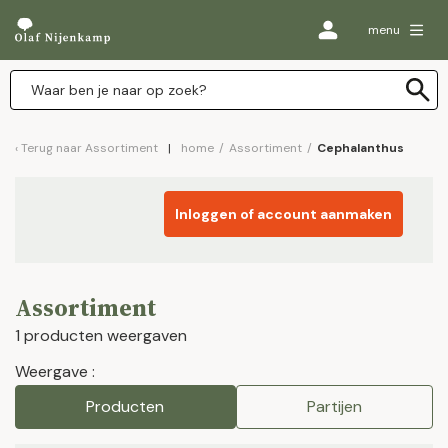
menu
Terug naar
Assortiment
home
/
Assortiment
/
Cephalanthus
Inloggen of account aanmaken
Assortiment
1 producten weergaven
Weergave :
Producten
Partijen