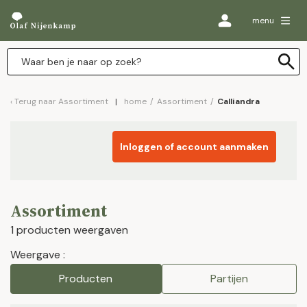
menu
Terug naar
Assortiment
home
/
Assortiment
/
Calliandra
Inloggen of account aanmaken
Assortiment
1 producten weergaven
Weergave :
Producten
Partijen