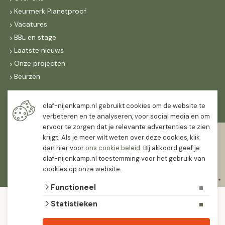
Keurmerk Planetproof
Vacatures
BBL en stage
Laatste nieuws
Onze projecten
Beurzen
Maandag t/m vrijdag
olaf-nijenkamp.nl gebruikt cookies om de website te
07:30
-
16:30
verbeteren en te analyseren, voor social media en om
ervoor te zorgen dat je relevante advertenties te zien
Zaterdag
krijgt. Als je meer wilt weten over deze cookies, klik
07:30
-
12:00
dan hier voor
ons cookie beleid
. Bij akkoord geef je
olaf-nijenkamp.nl toestemming voor het gebruik van
cookies op onze website.
Functioneel
© 2026 Olaf Nijenkamp Tuinplanten Groothandel
Statistieken
algemene voorwaarden
privacy verklaring
Olaf Nijenkamp tuinplanten is PlanetProof gecertificeerd 12021. We werken met