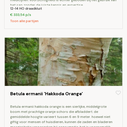
medicijnen. voorzichtigheid is echter geboden bij het gebruik van
het sap zonder de juiste kennis en expertise.
12-14 HO draadkluit
€ 333,54 p/s
Toon alle partijen
Betula ermanii 'Hakkoda Orange'
betula ermanii hakkoda orange is een sierlijke, middelgrote
boom met prachtige oranje schors die afbladdert. de
gemiddelde hoogte varieert tussen 6 en 9 meter. hoewel niet
giftig voor mensen of huisdieren, kunnen de zaden en bladeren