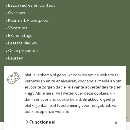
Bezoekadres en contact
Over ons
Keurmerk Planetproof
Vacatures
BBL en stage
Laatste nieuws
Onze projecten
Beurzen
Maandag t/m vrijdag
olaf-nijenkamp.nl gebruikt cookies om de website te
07:30
-
16:30
verbeteren en te analyseren, voor social media en om
ervoor te zorgen dat je relevante advertenties te zien
Zaterdag
krijgt. Als je meer wilt weten over deze cookies, klik
07:30
-
12:00
dan hier voor
ons cookie beleid
. Bij akkoord geef je
olaf-nijenkamp.nl toestemming voor het gebruik van
cookies op onze website.
Functioneel
© 2026 Olaf Nijenkamp Tuinplanten Groothandel