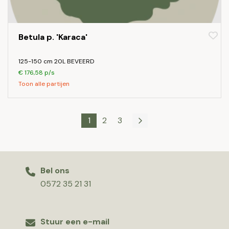
Betula p. 'Karaca'
125-150 cm 20L BEVEERD
€ 176,58 p/s
Toon alle partijen
1
2
3
Bel ons
0572 35 21 31
Stuur een e-mail