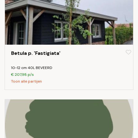
Betula p. 'Fastigiata'
10-12 cm 40L BEVEERD
€ 207,98 p/s
Toon alle partijen