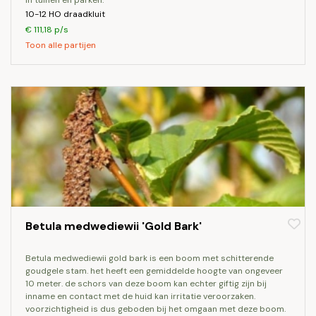
in tuinen en parken.
10-12 HO draadkluit
€ 111,18 p/s
Toon alle partijen
Betula medwediewii 'Gold Bark'
betula medwediewii gold bark is een boom met schitterende
goudgele stam. het heeft een gemiddelde hoogte van ongeveer
10 meter. de schors van deze boom kan echter giftig zijn bij
inname en contact met de huid kan irritatie veroorzaken.
voorzichtigheid is dus geboden bij het omgaan met deze boom.