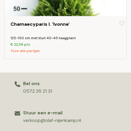
Chamaecyparis l. 'Ivonne'
125-150 cm met kluit 40-45 haagplant
€ 22,56 p/s
Toon alle partijen
Bel ons
0572 35 21 31
Stuur een e-mail
verkoop@olaf-nijenkamp.nl