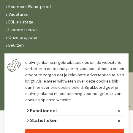
Keurmerk Planetproof
Vacatures
BBL en stage
Laatste nieuws
Onze projecten
Beurzen
Maandag t/m vrijdag
olaf-nijenkamp.nl gebruikt cookies om de website te
07:30
-
16:30
verbeteren en te analyseren, voor social media en om
ervoor te zorgen dat je relevante advertenties te zien
Zaterdag
krijgt. Als je meer wilt weten over deze cookies, klik
07:30
-
12:00
dan hier voor
ons cookie beleid
. Bij akkoord geef je
olaf-nijenkamp.nl toestemming voor het gebruik van
cookies op onze website.
Functioneel
© 2026 Olaf Nijenkamp Tuinplanten Groothandel
Statistieken
algemene voorwaarden
privacy verklaring
Olaf Nijenkamp tuinplanten is PlanetProof gecertificeerd 12021. We werken met